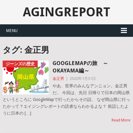
AGINGREPORT
MENU
タグ: 金正男
GOOGLEMAPの旅 ～
ジーンズの歴史
OKAYAMA編～
金正男
|
2020年1月31日
やあ、世界のみんなアンニョン。金正男
だ。 今回は、先日 日帰りで日本の岡山県
というところに GoogleMapで行ったからその話。 なぜ岡山県に行っ
たかって？エイジングレポートの読者ならわかるよな？ 前話したよ
うに日本の […]
Read More