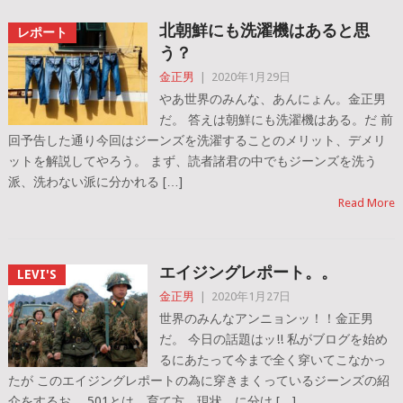
北朝鮮にも洗濯機はあると思
レポート
う？
金正男
|
2020年1月29日
やあ世界のみんな、あんにょん。金正男
だ。 答えは朝鮮にも洗濯機はある。だ 前
回予告した通り今回はジーンズを洗濯することのメリット、デメリ
ットを解説してやろう。 まず、読者諸君の中でもジーンズを洗う
派、洗わない派に分かれる […]
Read More
エイジングレポート。。
LEVI'S
金正男
|
2020年1月27日
世界のみんなアンニョンッ！！金正男
だ。 今日の話題はッ!! 私がブログを始め
るにあたって今まで全く穿いてこなかっ
たが このエイジングレポートの為に穿きまくっているジーンズの紹
介をするお。 501とは、育て方、現状 に分け […]