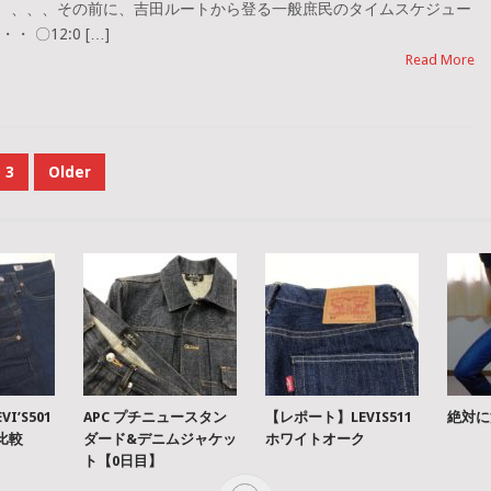
！ 、、、その前に、吉田ルートから登る一般庶民のタイムスケジュー
 〇12:0 […]
Read More
3
Older
I’S501
APC プチニュースタン
【レポート】LEVIS511
絶対に
を比較
ダード&デニムジャケッ
ホワイトオーク
ト【0日目】