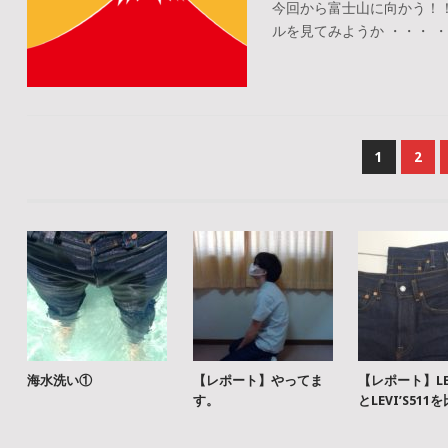
今回から富士山に向かう！
ルを見てみようか ・・・ ・・・
投
1
2
稿
ナ
ビ
ゲ
ー
シ
ョ
海水洗い①
【レポート】やってま
【レポート】LEV
す。
とLEVI’S511
ン