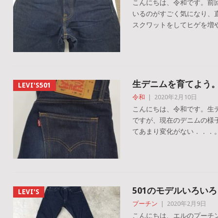
こんにちは、令和です。前
いるのがすごく気になり、
スクワットをしてヒゲを増や
生デニムを育てよう
LEVI'S501
令和
|
2020年2月10日
こんにちは、令和です。生
ですが、現在のデニムの様子
てあまり変化がない．．．。 
501のモデルいろいろ
LEVI'S
プーチン
|
2020年2月9日
こんにちは、エルのプーチンで