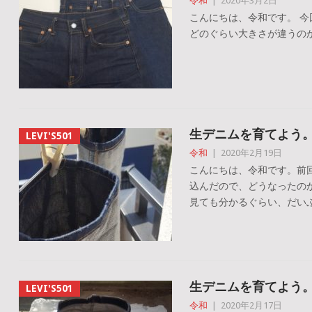
令和
|
2020年3月2日
こんにちは、令和です。 今回は
どのぐらい大きさが違うのか見て
生デニムを育てよう
LEVI'S501
令和
|
2020年2月19日
こんにちは、令和です。前
込んだので、どうなったのか
見ても分かるぐらい、だいぶ
生デニムを育てよう
LEVI'S501
令和
|
2020年2月17日