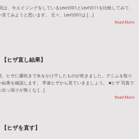
、今エイジングをしているLevi’s501とLevi’s511を比較してみて、
みようと思います。 元々、Levi’s501は […]
Read More
。【ヒザ直し結果】
回、ヒザに霧吹きで水をかけ干したものが乾きました。デニムを取り
結果を確認します。 早速ヒザから見ていきましょう。 ■ヒザ 写真で
出っ張りが無くな […]
Read More
。【ヒザを直す】