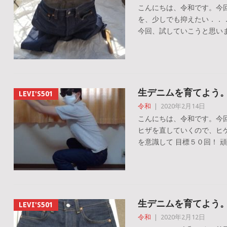
こんにちは、令和です。今
を、少しでも抑えたい．．
今回、試していこうと思います
生デニムを育てよう
LEVI'S501
令和
|
2020年2月14日
こんにちは、令和です。今
ヒザを直していくので、ヒ
を意識して 目標５０回！ 頑
生デニムを育てよう
LEVI'S501
令和
|
2020年2月12日