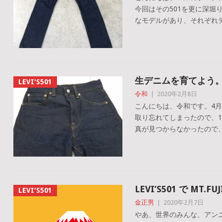
今回はその501を更に深堀
なモデルがあり、それぞれデザ
生デニムを育てよう
LEVI'S501
令和
|
2020年2月8日
こんにちは、令和です。4
取り忘れてしまったので、
真が見つからなかったので、
LEVI’S501 で MT.
LEVI'S501
金正男
|
2020年2月7日
やあ、世界のみんな、アン