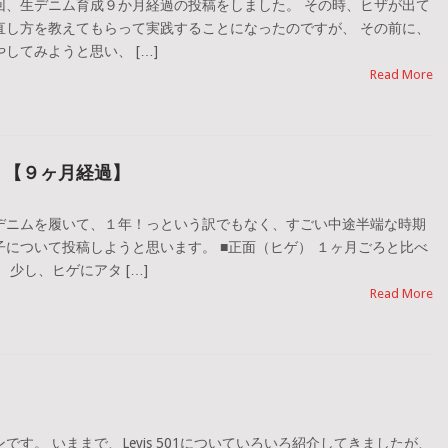
回、生デニム育成９か月経過の投稿をしました。 その時、ヒザが出て
直し方を教えてもらって実践することになったのですが、 その前に、
してみようと思い、 […]
Read More
。【９ヶ月経過】
デニムを履いて、１年！っという訳でもなく、すごい中途半端な時期
について投稿しようと思います。 ■正面（ヒゲ） １ヶ月ごろと比べ
少し、ヒゲにアタ […]
Read More
す。 いままで、Levis 501についていろいろ紹介してきましたが、