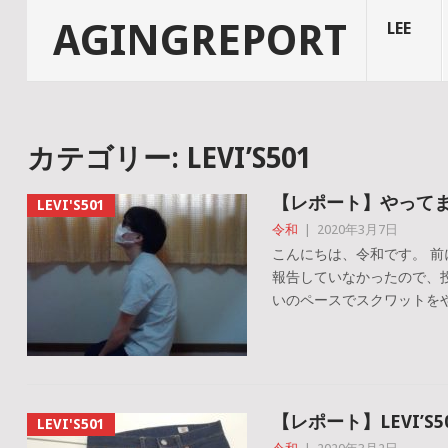
AGINGREPORT
LEE
カテゴリー: LEVI’S501
【レポート】やって
LEVI'S501
令和
|
2020年3月7日
こんにちは、令和です。 
報告していなかったので、
いのペースでスクワットをや
【レポート】LEVI’S50
LEVI'S501