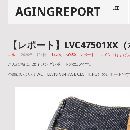
AGINGREPORT
LEE
【レポート】LVC47501X
エル
|
2020年1月24日
|
Levi's
,
Levi's501
,
レポート
|
コメントはまだ
こんにちは。エイジングレポートのエルです。
今回はいよいよLVC（LEVI’S VINTAGE CLOTHING）のレポートで