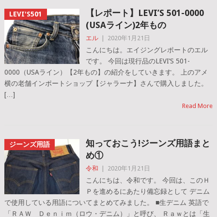
【レポート】LEVI’S 501-0000
LEVI'S501
(USAライン)2年もの
エル
|
2020年1月21日
こんにちは。エイジングレポートのエル
です。 今回は現行品のLEVI’S 501-
0000（USAライン）【2年もの】の紹介をしていきます。 上のアメ
横の老舗インポートショップ【ジャラーナ】さんで購入しました。
[…]
Read More
知っておこう!ジーンズ用語まと
ジーンズ用語
め①
令和
|
2020年1月21日
こんにちは、令和です。 今回は、このＨ
Ｐを進めるにあたり備忘録として デニム
で使用している用語についてまとめてみました。 ■生デニム 英語で
「ＲＡＷ Ｄｅｎｉｍ（ロウ・デニム）」と呼び、 Ｒａｗとは「生