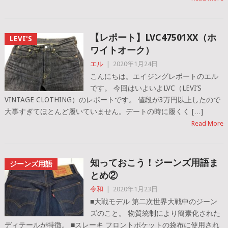
【レポート】LVC47501XX（ホ
LEVI'S
ワイトオーク）
エル
|
2020年1月24日
こんにちは。エイジングレポートのエル
です。 今回はいよいよLVC（LEVI’S
VINTAGE CLOTHING）のレポートです。 値段が3万円以上したので
大事すぎてほとんど履いていません。デートの時に履くく […]
Read More
知っておこう！ジーンズ用語ま
ジーンズ用語
とめ②
令和
|
2020年1月23日
■大戦モデル 第二次世界大戦中のジーン
ズのこと。 物質統制により簡素化された
ディテールが特徴。 ■スレーキ フロントポケットの袋布に使用され