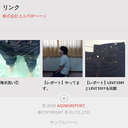
リンク
株式会社エルTOPページ
海水洗い①
【レポート】やってま
【レポート】LEVI’S501
す。
とLEVI’S511を比較
© 2026
AGINGREPORT
.
@COPYRIGHT © EL CO.,LTD.
サンプルページ