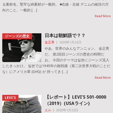
る素材名。堅牢な綿素材が一般的。 ■右綾・左綾 デニムの綾目の方
向のこと。一般的 […]
Read More
日本は朝鮮語で？？
ジーンズの歴史
金正男
|
2020年1月22日
やあ、世界のみんなアンニョン。 金正男
だ。 第2回目ジーンズの歴史の時間だ
お。 今回のテーマは일본にジーンズ流入
したきっかけ。 일본では1945年の敗戦後（第二次世界大戦のことだ
な）にアメリカ軍 (GHQ) が 持ってき […]
Read More
【レポート】LEVI’S 501-0000
LEVI'S
（2019）(USAライン)
エル
|
2020年1月22日