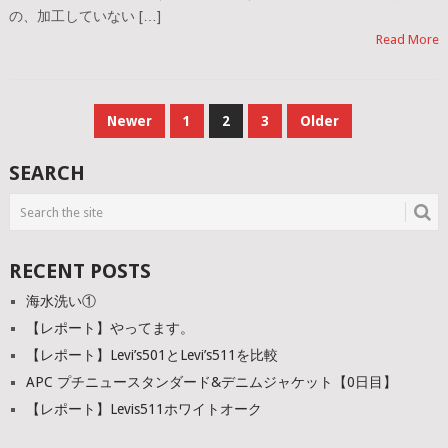
の、加工していない […]
Read More
投
Newer
1
2
3
Older
稿
SEARCH
ナ
ビ
ゲ
RECENT POSTS
ー
海水洗い①
シ
【レポート】やってます。
ョ
【レポート】Levi’s501とLevi’s511を比較
ン
APC プチニュースタンダード&デニムジャケット【0日目】
【レポート】Levis511ホワイトオーク