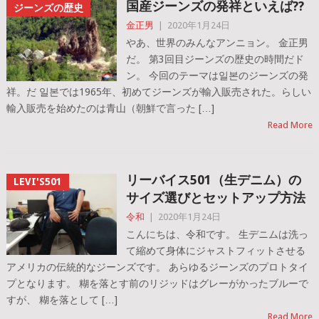
国産ジーンズの発祥といえば??
ジーンズの歴史
金正男
|
2020年1月24日
やあ、世界のみんなアンニョン。 金正男
だ。 第3回目ジーンズの歴史の時間だド
ン。 今回のテーマは일본のジーンズの発
祥。だ 일본では1965年、初めてジーンズが輸入販売された。らしい
輸入販売を始めたのは青山（朝鮮で言った […]
Read More
リーバイス501（生デニム）の
LEVI'S501
サイズ選びとセットアップ方法
令和
|
2020年1月24日
こんにちは、令和です。 生デニムは洗っ
て縮めて身体にジャストフィットさせる
アメリカの伝統的なジーンズです。 あらゆるジーンズのプロトタイ
プとなります。 糊を落とす前のリジッドはグレーがかったブルーで
すが、 糊を落として […]
Read More